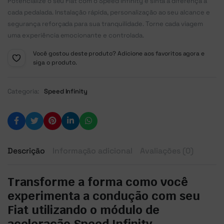
Potencialize o seu Fiat com o Speed Infinity e sinta a diferença a
cada pedalada. Instalação rápida, personalização ao seu alcance e
segurança reforçada para sua tranquilidade. Torne cada viagem
uma experiência emocionante e controlada.
Você gostou deste produto? Adicione aos favoritos agora e
siga o produto.
Categoria:
Speed Infinity
Descrição
Informação adicional
Avaliações (0)
Transforme a forma como você
experimenta a condução com seu
Fiat utilizando o módulo de
aceleração Speed Infinity.