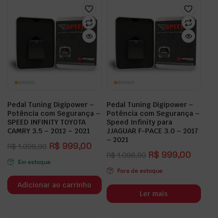
Pedal Tuning Digipower –
Pedal Tuning Digipower –
Potência com Segurança –
Potência com Segurança –
SPEED INFINITY TOYOTA
Speed Infinity para
CAMRY 3.5 – 2012 – 2021
JJAGUAR F-PACE 3.0 – 2017
– 2021
R$
999,00
R$
1.098,90
R$
999,00
R$
1.098,90
Em estoque
Fora de estoque
Adicionar ao carrinho
Ler mais