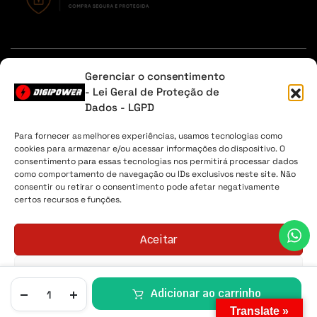
Em caso de dúvidas, entre em contato através do Whatsapp
Gerenciar o consentimento
ou na aba contato.
- Lei Geral de Proteção de
Dados - LGPD
Sobre Nós
Minha Conta
Envio
Lista de desejos
Para fornecer as melhores experiências, usamos tecnologias como
cookies para armazenar e/ou acessar informações do dispositivo. O
Digipower® - 2026 Todos os direitos reservados. CNPJ
consentimento para essas tecnologias nos permitirá processar dados
04.225.147/0001-30
como comportamento de navegação ou IDs exclusivos neste site. Não
consentir ou retirar o consentimento pode afetar negativamente
certos recursos e funções.
Aceitar
Negar
Adicionar ao carrinho
LISTA DE
Política de Cookies
Política de Privacidade
LOJA
PESQUISA
CONTA
CATEGORIAS
Translate »
DESEJOS