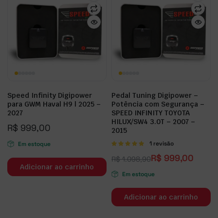
Speed Infinity Digipower
Pedal Tuning Digipower –
para GWM Haval H9 | 2025 –
Potência com Segurança –
2027
SPEED INFINITY TOYOTA
HILUX/SW4 3.0T – 2007 –
R$
999,00
2015
Avaliação
1 revisão
Em estoque
5.00
de 5
R$
999,00
R$
1.098,90
Adicionar ao carrinho
Em estoque
Adicionar ao carrinho