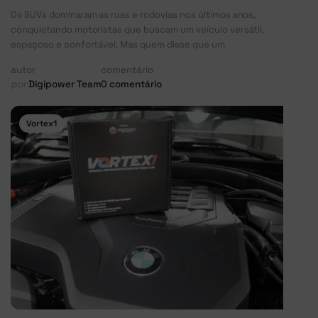
Os SUVs dominaram as ruas e rodovias nos últimos anos,
conquistando motoristas que buscam um veículo versátil,
espaçoso e confortável. Mas quem disse que um
autor
comentário
por
Digipower Team
0 comentário
Vortex1