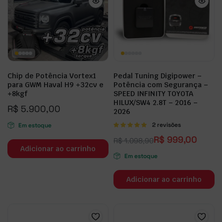
Chip de Potência Vortex1
Pedal Tuning Digipower –
para GWM Haval H9 +32cv e
Potência com Segurança –
+8kgf
SPEED INFINITY TOYOTA
HILUX/SW4 2.8T – 2016 –
R$
5.900,00
2026
Avaliação
2 revisões
Em estoque
5.00
de 5
R$
999,00
R$
1.098,90
Adicionar ao carrinho
Em estoque
Adicionar ao carrinho