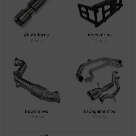
Abafadores
Acessórios
2 itens
13 itens
Downpipes
Escapamentos
116 itens
58 itens