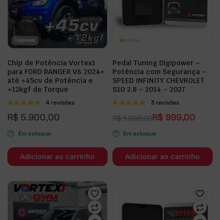
Chip de Potência Vortex1
Pedal Tuning Digipower –
para FORD RANGER V6 2024+
Potência com Segurança –
até +45cv de Potência e
SPEED INFINITY CHEVROLET
+12kgf de Torque
S10 2.8 – 2014 – 2027
Avaliação
4 revisões
Avaliação
3 revisões
5.00
de 5
5.00
de 5
R$
5.900,00
R$
999,00
R$
1.098,90
Em estoque
Em estoque
Adicionar ao carrinho
Adicionar ao carrinho