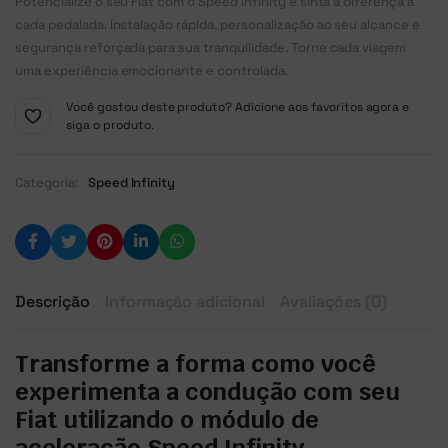
Potencialize o seu Fiat com o Speed Infinity e sinta a diferença a
cada pedalada. Instalação rápida, personalização ao seu alcance e
segurança reforçada para sua tranquilidade. Torne cada viagem
uma experiência emocionante e controlada.
Você gostou deste produto? Adicione aos favoritos agora e
siga o produto.
Categoria:
Speed Infinity
Descrição
Informação adicional
Avaliações (0)
Transforme a forma como você
experimenta a condução com seu
Fiat utilizando o módulo de
aceleração Speed Infinity.