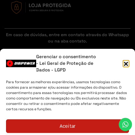
Em caso de dúvidas, entre em contato através do Whatsapp
ou na aba contato.
Gerenciar o consentimento
- Lei Geral de Proteção de
Sobre Nós
Minha Conta
Envio
Lista de desejos
Dados - LGPD
Digipower® - 2026 Todos os direitos reservados. CNPJ
04.225.147/0001-30
Para fornecer as melhores experiências, usamos tecnologias como
cookies para armazenar e/ou acessar informações do dispositivo. O
consentimento para essas tecnologias nos permitirá processar dados
como comportamento de navegação ou IDs exclusivos neste site. Não
consentir ou retirar o consentimento pode afetar negativamente
certos recursos e funções.
Aceitar