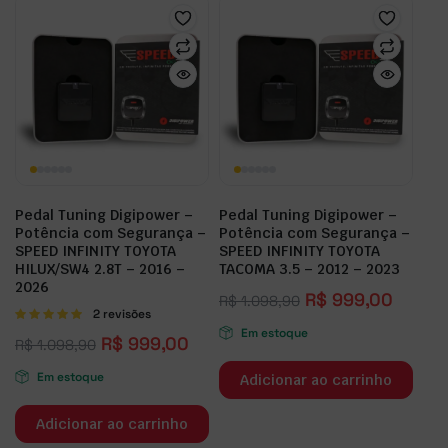
Pedal Tuning Digipower –
Pedal Tuning Digipower –
Potência com Segurança –
Potência com Segurança –
SPEED INFINITY TOYOTA
SPEED INFINITY TOYOTA
HILUX/SW4 2.8T – 2016 –
TACOMA 3.5 – 2012 – 2023
2026
R$
999,00
R$
1.098,90
Avaliação
2 revisões
5.00
de 5
Em estoque
R$
999,00
R$
1.098,90
Em estoque
Adicionar ao carrinho
Adicionar ao carrinho