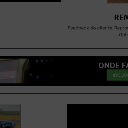
RE
Feedback do cliente. Repr
- Opi
ONDE F
CLIQ