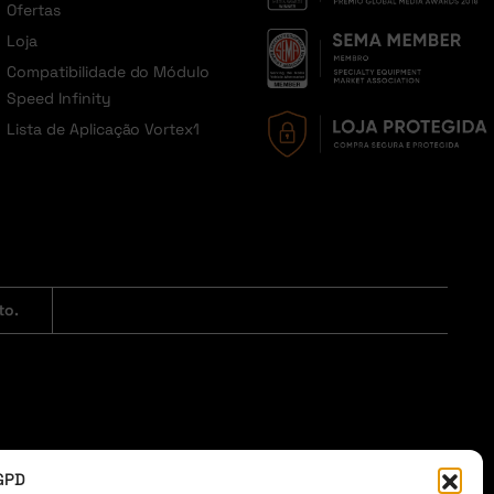
Ofertas
Loja
Compatibilidade do Módulo
Speed Infinity
Lista de Aplicação Vortex1
to.
LGPD