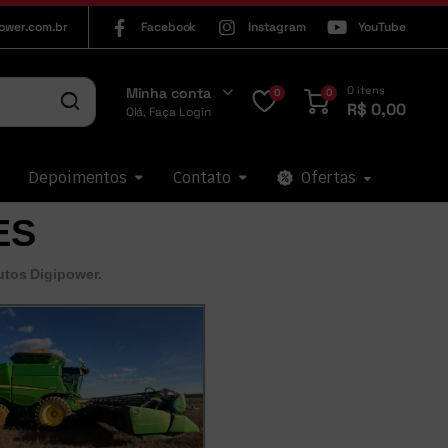
ower.com.br
Facebook
Instagram
YouTube
0 itens
Minha conta
0
0
R$
0,00
Olá, Faça Login
Depoimentos
Contato
Ofertas
ES
tos Digipower.