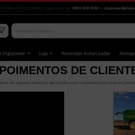
TIS PARA TODO O BRASIL - Ligue para nós:
0800 606 3332
ou
digipower@digip
A Digipower
Loja
Revendas Autorizadas
Remap
POIMENTOS DE CLIENT
eos de alguns clientes deixando suas experiências com os produ