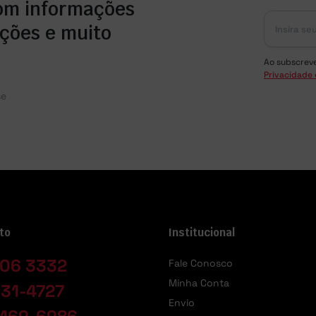
om informações
ções e muito
Ao subscrev
Privacidade 
se
to
Institucional
06 3332
Fale Conosco
Minha Conta
031-4727
Envio