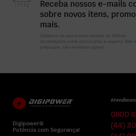
Receba nossos e-mails c
sobre novos itens, promo
mais.
Cadastre-se agora para receber as últimas
atualizações sobre promoções e cupons. Não 
preocupe, não enviamos spam!
Atendimen
0800 6
Digipower®
(44) 3
Potência com Segurança!