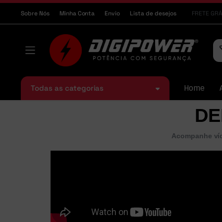
Sobre Nós
Minha Conta
Envio
Lista de desejos
FRETE GRÁ
Todas as categorias
Home
DE
Acompanhe víd