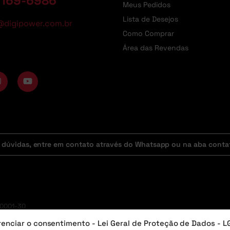
9169-6986
Meus Pedidos
Lista de Desejos
@digipower.com.br
Como Comprar
Área das Revendas
 dúvidas, entre em contato através do Whatsapp ou na aba conta
/0001-30
enciar o consentimento - Lei Geral de Proteção de Dados - 