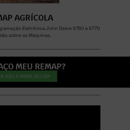
MAP AGRÍCOLA
ogramação Eletrônica John Deere S760 e S770
nião sobre as Máquinas.
AÇO MEU REMAP?
UE AQUI E INSIRA SEU CEP