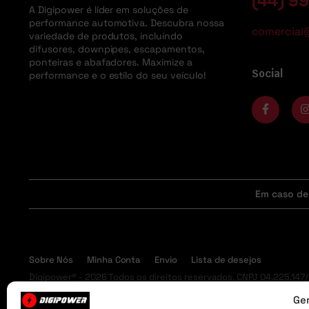
(44) 9
A Digipower é líder em soluções de
performance automotiva. Descubra nossa
comercial
variedade de produtos, incluindo
difusores, downpipes, escapamentos,
ponteiras e abafadores. Maximize a
Social
performance e o estilo do seu veículo!
Em caso de
Sobre Nós
Minha Conta
Envio
Lista de desejos
Digipower® - 2026 Todos os direitos reservados. CNPJ 04.225.147
Ger