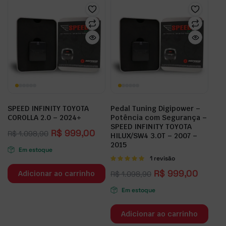
SPEED INFINITY TOYOTA
Pedal Tuning Digipower –
COROLLA 2.0 – 2024+
Potência com Segurança –
SPEED INFINITY TOYOTA
R$
999,00
R$
1.098,90
HILUX/SW4 3.0T – 2007 –
2015
Em estoque
Avaliação
1 revisão
5.00
de 5
R$
999,00
Adicionar ao carrinho
R$
1.098,90
Em estoque
Adicionar ao carrinho