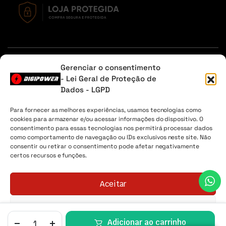
Em caso de dúvidas, entre em contato através do Whatsapp
Gerenciar o consentimento
ou na aba contato.
- Lei Geral de Proteção de
Dados - LGPD
Sobre Nós
Minha Conta
Envio
Lista de desejos
Para fornecer as melhores experiências, usamos tecnologias como
cookies para armazenar e/ou acessar informações do dispositivo. O
Digipower® - 2026 Todos os direitos reservados. CNPJ
consentimento para essas tecnologias nos permitirá processar dados
04.225.147/0001-30
como comportamento de navegação ou IDs exclusivos neste site. Não
consentir ou retirar o consentimento pode afetar negativamente
certos recursos e funções.
Aceitar
Negar
Adicionar ao carrinho