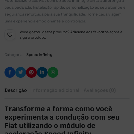
Potencialize o seu Fiat com o Speed Infinity e sinta a diferença a
cada pedalada. Instalação rápida, personalização ao seu alcance e
segurança reforçada para sua tranquilidade. Torne cada viagem
uma experiência emocionante e controlada.
Você gostou deste produto? Adicione aos favoritos agora e
siga o produto.
Categoria:
Speed Infinity
Descrição
Informação adicional
Avaliações (0)
Transforme a forma como você
experimenta a condução com seu
Fiat utilizando o módulo de
aceleração Speed Infinity.