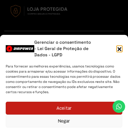
Em caso de dúvidas, entre em contato através do Whatsapp
Gerenciar o consentimento
ou na aba contato.
- Lei Geral de Proteção de
Dados - LGPD
Sobre Nós
Minha Conta
Envio
Lista de desejos
Para fornecer as melhores experiências, usamos tecnologias como
cookies para armazenar e/ou acessar informações do dispositivo. O
Digipower® - 2026 Todos os direitos reservados. CNPJ
consentimento para essas tecnologias nos permitirá processar dados
04.225.147/0001-30
como comportamento de navegação ou IDs exclusivos neste site. Não
consentir ou retirar o consentimento pode afetar negativamente
certos recursos e funções.
Aceitar
Negar