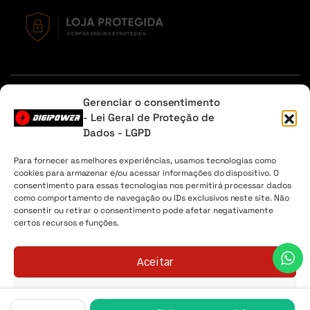
Em caso de dúvidas, entre em contato através do Whatsapp
Gerenciar o consentimento
ou na aba contato.
- Lei Geral de Proteção de
Dados - LGPD
Sobre Nós
Minha Conta
Envio
Lista de desejos
Para fornecer as melhores experiências, usamos tecnologias como
cookies para armazenar e/ou acessar informações do dispositivo. O
Digipower® - 2026 Todos os direitos reservados. CNPJ
consentimento para essas tecnologias nos permitirá processar dados
04.225.147/0001-30
como comportamento de navegação ou IDs exclusivos neste site. Não
consentir ou retirar o consentimento pode afetar negativamente
certos recursos e funções.
Aceitar
Negar