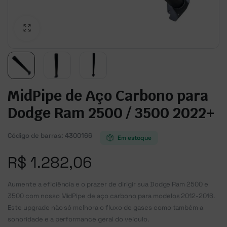
MidPipe de Aço Carbono para
Dodge Ram 2500 / 3500 2022+
Código de barras:
4300166
Em estoque
R$
1.282,06
Aumente a eficiência e o prazer de dirigir sua Dodge Ram 2500 e
3500 com nosso MidPipe de aço carbono para modelos 2012-2016.
Este upgrade não só melhora o fluxo de gases como também a
sonoridade e a performance geral do veículo.