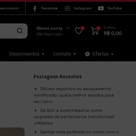
wer.com.br
Facebook
Instagram
YouTube
0 itens
Minha conta
0
0
R$
0,00
Olá, Faça Login
p
Depoimentos
Contato
Ofertas
Postagens Recentes
Difusor esportivo ou escapamento
modificado: qual a melhor escolha para
seu carro
De SUV a supermáquina: como
upgrades de performance transformam
utilitários
Ganhar mais potência no motor com o