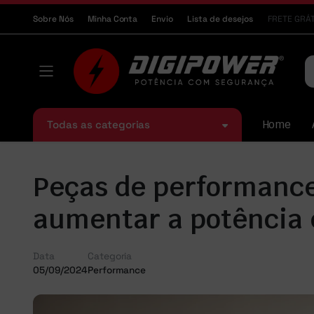
Sobre Nós
Minha Conta
Envio
Lista de desejos
FRETE GRÁT
Todas as categorias
Home
Peças de performanc
aumentar a potência e
Data
Categoria
05/09/2024
Performance