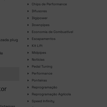
Chips de Performance
Difusores
Digipower
Downpipes
Economia de Combustível
Escapamentos
izada plug
Kit Lift
Midpipes
de
Notícias
Pedal Tuning
Performance
Ponteiras
Reprogramação
tor
Reprogramação Agrícola
Speed Infinity
Sistemas