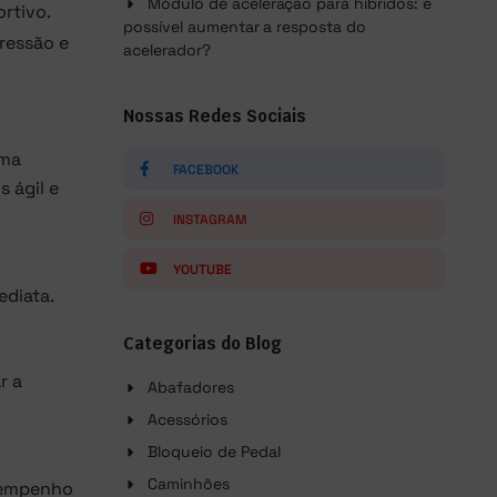
Módulo de aceleração para híbridos: é
rtivo.
possível aumentar a resposta do
pressão e
acelerador?
Nossas Redes Sociais
uma
FACEBOOK
 ágil e
INSTAGRAM
YOUTUBE
ediata.
Categorias do Blog
r a
Abafadores
Acessórios
Bloqueio de Pedal
Caminhões
esempenho