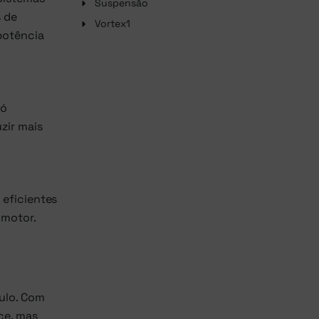
Suspensão
s de
Vortex1
potência
só
zir mais
 eficientes
 motor.
ulo. Com
ce, mas