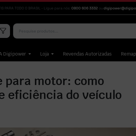
IS PARA TODO O BRASIL - Ligue para nós:
0800 606 3332
ou
digipower@digipo
A Digipower
Loja
Revendas Autorizadas
Rema
e para motor: como
 eficiência do veículo