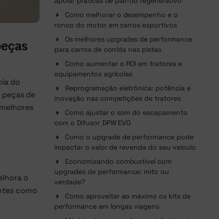
apoiar práticas de plantio regenerativo
Como melhorar o desempenho e o
ronco do motor em carros esportivos
Os melhores upgrades de performance
peças
para carros de corrida nas pistas
Como aumentar o ROI em tratores e
equipamentos agrícolas
ia do
Reprogramação eletrônica: potência e
s peças de
inovação nas competições de tratores
 melhores
Como ajustar o som do escapamento
com o Difusor DPW EVO
Como o upgrade de performance pode
impactar o valor de revenda do seu veículo
Economizando combustível com
upgrades de performance: mito ou
elhora o
verdade?
entes como
Como aproveitar ao máximo os kits de
performance em longas viagens