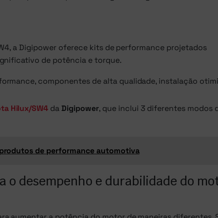
SW4, a Digipower oferece kits de performance projetados
nificativo de potência e torque.
rformance, componentes de alta qualidade, instalação otim
ota Hilux/SW4
da
Digipower
, que inclui 3 diferentes modos 
s produtos de performance automotiva
a o desempenho e durabilidade do mo
ra aumentar a potência do motor de maneiras diferentes. 