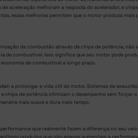
 de aceleração melhoram a resposta do acelerador, e chip
untas, essas melhorias permitem que o motor produza mais 
timização da combustão através de chips de potência, não 
a de combustível. Isso significa que seu motor pode produ
 economia de combustível a longo prazo.
am a prolongar a vida útil do motor. Sistemas de exaustão
e chips de potência otimizam o desempenho sem forçar o
maneira mais suave e dura mais tempo.
 performance que realmente fazem a diferença no seu veíc
arantimos produtos que não apenas aumentam a performan