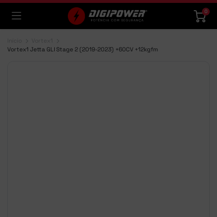
0
Início
Vortex1
Vortex1 Jetta GLI Stage 2 (2019-2023) +60CV +12kgfm