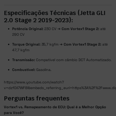
Especificações Técnicas (Jetta GLI
2.0 Stage 2 2019-2023):
Potência Original:
230 CV ➔
Com Vortex1 Stage 2:
até
290 CV
Torque Original:
35,7 kgfm ➔
Com Vortex1 Stage 2:
até
47,7 kgfm
Transmissão:
Compatível com câmbio DCT Automatizado.
Combustível:
Gasolina.
https://www.youtube.com/watch?
v=dzf0il7WF8I&embeds_referring_euri=https%3A%2F%2Fwww.d
Perguntas frequentes
Vortex1 vs. Remapeamento de ECU: Qual é a Melhor Opção
para Você?