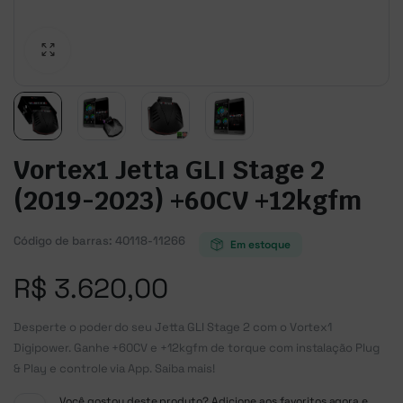
Vortex1 Jetta GLI Stage 2
(2019-2023) +60CV +12kgfm
Código de barras:
40118-11266
Em estoque
R$
3.620,00
Desperte o poder do seu Jetta GLI Stage 2 com o Vortex1
Digipower. Ganhe +60CV e +12kgfm de torque com instalação Plug
& Play e controle via App. Saiba mais!
Você gostou deste produto? Adicione aos favoritos agora e