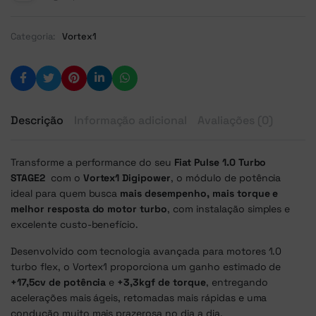
Categoria:
Vortex1
Descrição
Informação adicional
Avaliações (0)
Transforme a performance do seu
Fiat Pulse 1.0 Turbo
STAGE2
com o
Vortex1 Digipower
, o módulo de potência
ideal para quem busca
mais desempenho, mais torque e
melhor resposta do motor turbo
, com instalação simples e
excelente custo-benefício.
Desenvolvido com tecnologia avançada para motores 1.0
turbo flex, o Vortex1 proporciona um ganho estimado de
+17,5cv de potência
e
+3,3kgf de torque
, entregando
acelerações mais ágeis, retomadas mais rápidas e uma
condução muito mais prazerosa no dia a dia.