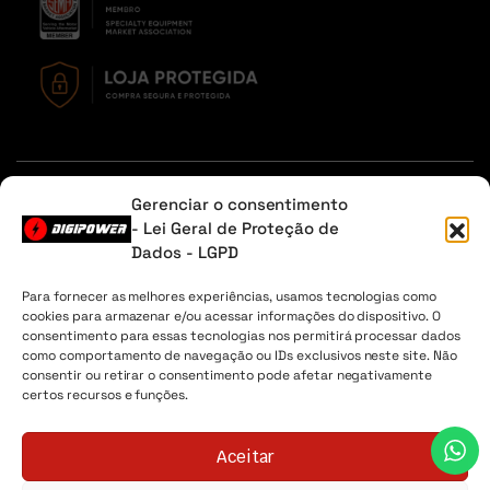
Em caso de dúvidas, entre em contato através do Whatsapp
Gerenciar o consentimento
ou na aba contato.
- Lei Geral de Proteção de
Dados - LGPD
Sobre Nós
Minha Conta
Envio
Lista de desejos
Para fornecer as melhores experiências, usamos tecnologias como
cookies para armazenar e/ou acessar informações do dispositivo. O
Digipower® - 2026 Todos os direitos reservados. CNPJ
consentimento para essas tecnologias nos permitirá processar dados
04.225.147/0001-30
como comportamento de navegação ou IDs exclusivos neste site. Não
consentir ou retirar o consentimento pode afetar negativamente
certos recursos e funções.
Aceitar