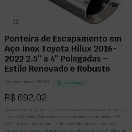
Ponteira de Escapamento em
Aço Inox Toyota Hilux 2016-
2022 2.5″ a 4″ Polegadas –
Estilo Renovado e Robusto
Código de barras:
30821
Em estoque
R$
692,02
Revitalize sua Toyota Hilux com a ponteira de escapamento em aço
inox da Digipower. Especialmente desenhada para modelos 2016-
2022, oferece durabilidade, melhora a eficiência do escape e
enriquece o som do motor. Seu design robusto de 2,5″-4″ adiciona