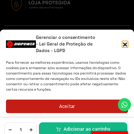
Em caso de dúvidas, entre em contato através do Whatsapp
Gerenciar o consentimento
ou na aba contato.
- Lei Geral de Proteção de
Dados - LGPD
Sobre Nós
Minha Conta
Envio
Lista de desejos
Para fornecer as melhores experiências, usamos tecnologias como
cookies para armazenar e/ou acessar informações do dispositivo. O
Digipower® - 2026 Todos os direitos reservados. CNPJ
consentimento para essas tecnologias nos permitirá processar dados
04.225.147/0001-30
como comportamento de navegação ou IDs exclusivos neste site. Não
consentir ou retirar o consentimento pode afetar negativamente
certos recursos e funções.
Aceitar
Negar
Adicionar ao carrinho
LISTA DE
Política de Cookies
Política de Privacidade