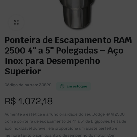
Ponteira de Escapamento RAM
2500 4″ a 5″ Polegadas – Aço
Inox para Desempenho
Superior
Código de barras:
30820
Em estoque
R$
1.072,18
Aumente a estética e a funcionalidade do seu Dodge RAM 2500
com a ponteira de escapamento de 4″ a 5″ da Digipower. Feita de
aço inoxidável durável, ela proporciona um ajuste perfeito e
melhora tanto o som quanto o desempenho do motor. Com