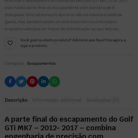
Acentue o desempenho e o estilo do seu Golf GTi MK7 2012-2017
com nossa parte final do escapamento com ponteira de 4
polegadas. Este sistema em aço inox não só otimiza a saída de
gases, mas também emite um som esportivo inconfundível,
enquanto adiciona um toque de sofisticação ao seu veículo.
Você gostou deste produto? Adicione aos favoritos agora e
siga o produto.
Categoria:
Escapamentos
Descrição
Informação adicional
Avaliações (0)
A parte final do escapamento do Golf
GTi MK7 – 2012- 2017 – combina
engenharia de precisão com