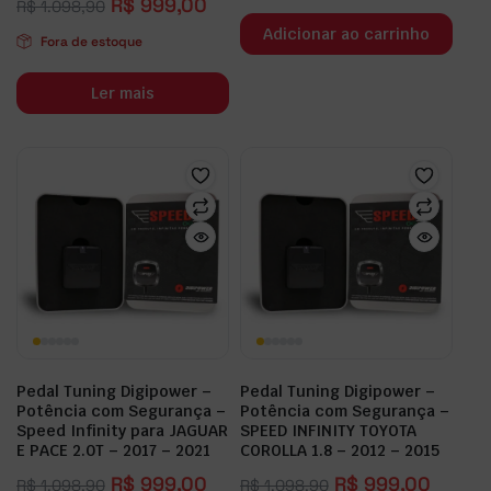
R$
999,00
R$
1.098,90
Adicionar ao carrinho
Fora de estoque
Ler mais
Pedal Tuning Digipower –
Pedal Tuning Digipower –
Potência com Segurança –
Potência com Segurança –
Speed Infinity para JAGUAR
SPEED INFINITY TOYOTA
E PACE 2.0T – 2017 – 2021
COROLLA 1.8 – 2012 – 2015
R$
999,00
R$
999,00
R$
1.098,90
R$
1.098,90