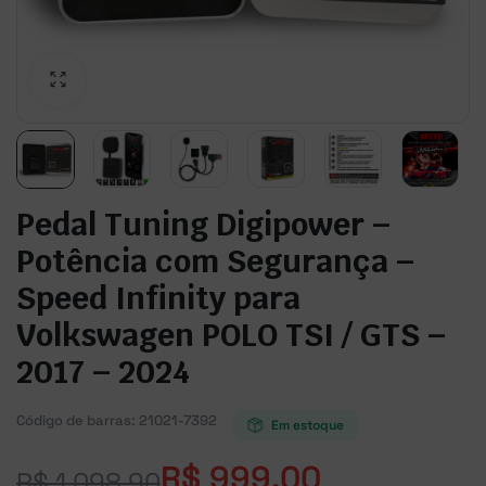
Pedal Tuning Digipower –
Potência com Segurança –
Speed Infinity para
Volkswagen POLO TSI / GTS –
2017 – 2024
Código de barras:
21021-7392
Em estoque
R$
999,00
R$
1.098,90