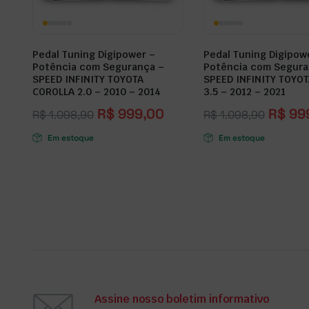
Pedal Tuning Digipower –
Pedal Tuning Digipow
Potência com Segurança –
Potência com Segura
SPEED INFINITY TOYOTA
SPEED INFINITY TOYO
COROLLA 2.0 – 2010 – 2014
3.5 – 2012 – 2021
R$
999,00
R$
99
R$
1.098,90
R$
1.098,90
Em estoque
Em estoque
Assine nosso boletim informativo