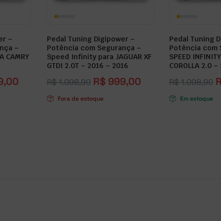
er –
Pedal Tuning Digipower –
Pedal Tuning D
nça –
Potência com Segurança –
Potência com 
TA CAMRY
Speed Infinity para JAGUAR XF
SPEED INFINIT
GTDI 2.0T – 2016 – 2016
COROLLA 2.0 –
9,00
R$
999,00
R$
1.098,90
R$
1.098,90
Fora de estoque
Em estoque