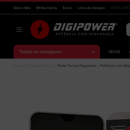
Sobre Nós
Minha Conta
Envio
Lista de desejos
FRETE GRÁT
Todas as categorias
Home
Início
Speed Infinity
Pedal Tuning Digipower – Potência com Seg