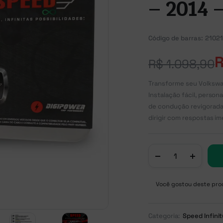
– 2014 
Código de barras:
21021
R$
1.098,90
Transforme seu Volkswa
Instalação fácil, perso
de condução revigorada 
dirigir com respostas im
Você gostou deste prod
Categoria:
Speed Infini