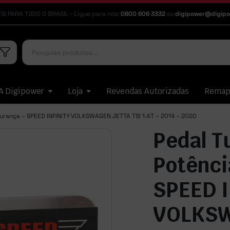
IS PARA TODO O BRASIL - Ligue para nós:
0800 606 3332
ou
digipower@digipo
A Digipower
Loja
Revendas Autorizadas
Rema
urança – SPEED INFINITY VOLKSWAGEN JETTA TSI 1.4T – 2014 – 2020
Pedal T
Potênci
SPEED 
VOLKSW