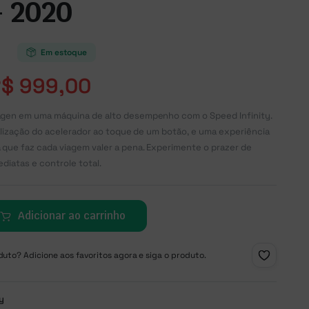
– 2020
Em estoque
R$
999,00
gen em uma máquina de alto desempenho com o Speed Infinity.
nalização do acelerador ao toque de um botão, e uma experiência
que faz cada viagem valer a pena. Experimente o prazer de
ediatas e controle total.
Adicionar ao carrinho
uto? Adicione aos favoritos agora e siga o produto.
ty