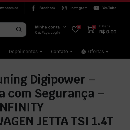
wer.com.br
Facebook
Instagram
YouTube
0 itens
Minha conta
0
0
R$
0,00
Olá, Faça Login
p
Depoimentos
Contato
Ofertas
uning Digipower –
a com Segurança –
INFINITY
AGEN JETTA TSI 1.4T