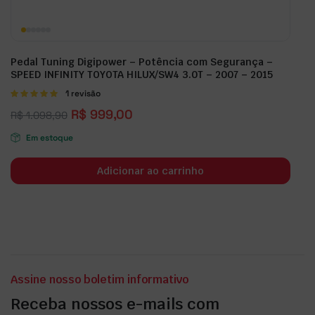
Pedal Tuning Digipower – Potência com Segurança –
SPEED INFINITY TOYOTA HILUX/SW4 3.0T – 2007 – 2015
Avaliação
1 revisão
5.00
de 5
R$
999,00
R$
1.098,90
Em estoque
Adicionar ao carrinho
Assine nosso boletim informativo
Receba nossos e-mails com