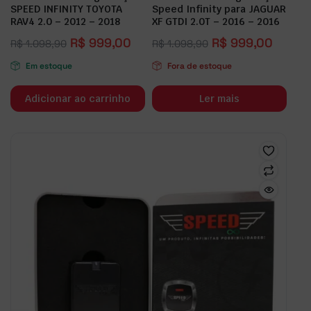
SPEED INFINITY TOYOTA
Speed Infinity para JAGUAR
RAV4 2.0 – 2012 – 2018
XF GTDI 2.0T – 2016 – 2016
R$
999,00
R$
999,00
R$
1.098,90
R$
1.098,90
Em estoque
Fora de estoque
Adicionar ao carrinho
Ler mais