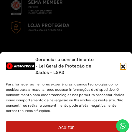
Em caso de dúvidas, entre em contato através do Whatsapp
Gerenciar o consentimento
ou na aba contato.
- Lei Geral de Proteção de
Dados - LGPD
Sobre Nós
Minha Conta
Envio
Lista de desejos
Para fornecer as melhores experiências, usamos tecnologias como
cookies para armazenar e/ou acessar informações do dispositivo. O
Digipower® - 2026 Todos os direitos reservados. CNPJ
consentimento para essas tecnologias nos permitirá processar dados
04.225.147/0001-30
como comportamento de navegação ou IDs exclusivos neste site. Não
consentir ou retirar o consentimento pode afetar negativamente
certos recursos e funções.
Aceitar