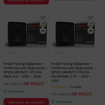
Pedal Tuning Digipower –
Pedal Tuning Digipower –
Potência com Segurança –
Potência com Segurança –
SPEED INFINITY TOYOTA
SPEED INFINITY TOYOTA
RAV4 2.0 – 2012 – 2018
HILUX/SW4 3.0T – 2007 –
2015
R$
999,00
R$
1.098,90
Avaliação
1 revisão
5.00
de 5
Em estoque
R$
999,00
R$
1.098,90
Em estoque
Adicionar ao carrinho