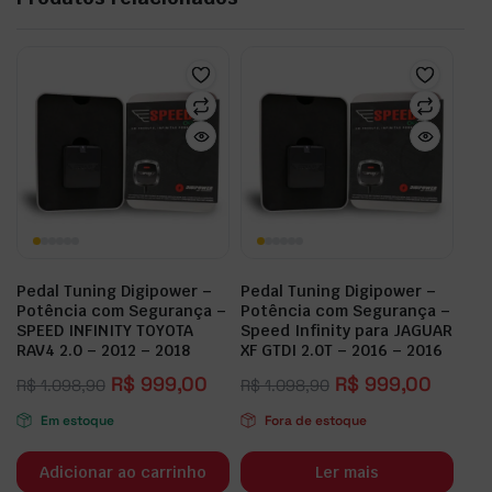
Pedal Tuning Digipower –
Pedal Tuning Digipower –
Potência com Segurança –
Potência com Segurança –
SPEED INFINITY TOYOTA
Speed Infinity para JAGUAR
RAV4 2.0 – 2012 – 2018
XF GTDI 2.0T – 2016 – 2016
R$
999,00
R$
999,00
R$
1.098,90
R$
1.098,90
Em estoque
Fora de estoque
Adicionar ao carrinho
Ler mais