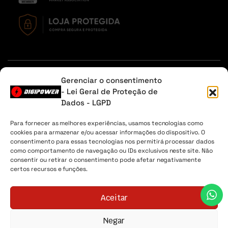
Em caso de dúvidas, entre em contato através do Whatsapp
Gerenciar o consentimento
ou na aba contato.
- Lei Geral de Proteção de
Dados - LGPD
Sobre Nós
Minha Conta
Envio
Lista de desejos
Para fornecer as melhores experiências, usamos tecnologias como
cookies para armazenar e/ou acessar informações do dispositivo. O
Digipower® - 2026 Todos os direitos reservados. CNPJ
consentimento para essas tecnologias nos permitirá processar dados
04.225.147/0001-30
como comportamento de navegação ou IDs exclusivos neste site. Não
consentir ou retirar o consentimento pode afetar negativamente
certos recursos e funções.
Aceitar
Negar