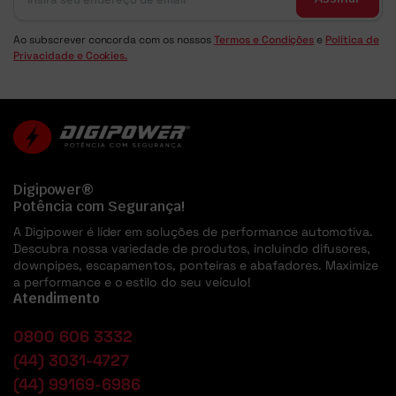
Ao subscrever concorda com os nossos
Termos e Condições
e
Política de
Privacidade e Cookies.
Digipower®
Potência com Segurança!
A Digipower é líder em soluções de performance automotiva.
Descubra nossa variedade de produtos, incluindo difusores,
downpipes, escapamentos, ponteiras e abafadores. Maximize
a performance e o estilo do seu veículo!
Atendimento
0800 606 3332
(44) 3031-4727
(44) 99169-6986