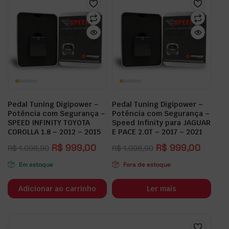
Pedal Tuning Digipower –
Pedal Tuning Digipower –
Potência com Segurança –
Potência com Segurança –
SPEED INFINITY TOYOTA
Speed Infinity para JAGUAR
COROLLA 1.8 – 2012 – 2015
E PACE 2.0T – 2017 – 2021
R$
999,00
R$
999,00
R$
1.098,90
R$
1.098,90
Em estoque
Fora de estoque
Adicionar ao carrinho
Ler mais