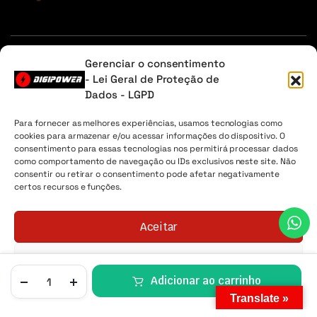
Em caso de dúvidas, entre em contato através do Whatsapp
Gerenciar o consentimento
ou na aba contato.
- Lei Geral de Proteção de
Dados - LGPD
Sobre Nós
Minha Conta
Envio
Lista de desejos
Para fornecer as melhores experiências, usamos tecnologias como
cookies para armazenar e/ou acessar informações do dispositivo. O
Digipower® - 2026 Todos os direitos reservados. CNPJ
consentimento para essas tecnologias nos permitirá processar dados
04.225.147/0001-30
como comportamento de navegação ou IDs exclusivos neste site. Não
consentir ou retirar o consentimento pode afetar negativamente
certos recursos e funções.
Aceitar
Negar
Adicionar ao carrinho
LISTA DE
Política de Cookies
Política de Privacidade
LOJA
PESQUISA
CONTA
CATEGORIAS
Translate »
DESEJOS