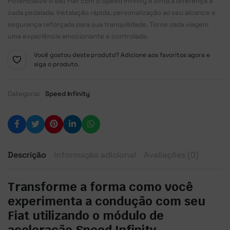
Potencialize o seu Fiat com o Speed Infinity e sinta a diferença a
cada pedalada. Instalação rápida, personalização ao seu alcance e
segurança reforçada para sua tranquilidade. Torne cada viagem
uma experiência emocionante e controlada.
Você gostou deste produto? Adicione aos favoritos agora e
siga o produto.
Categoria:
Speed Infinity
Descrição
Informação adicional
Avaliações (0)
Transforme a forma como você
experimenta a condução com seu
Fiat utilizando o módulo de
aceleração Speed Infinity.