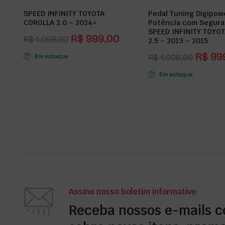
SPEED INFINITY TOYOTA
Pedal Tuning Digipow
COROLLA 2.0 – 2024+
Potência com Segura
SPEED INFINITY TOYO
R$
999,00
R$
1.098,90
2.5 – 2013 – 2015
R$
99
Em estoque
R$
1.098,90
Em estoque
Assine nosso boletim informativo
Receba nossos e-mails 