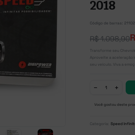
2018
Código de barras:
21102
R$
1.098,90
Transforme seu Chevrol
Aproveite a aceleração i
seu veículo. Viva a emo
Você gostou deste prod
Categoria:
Speed Infini