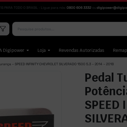
IS PARA TODO O BRASIL - Ligue para nós:
0800 606 3332
ou
digipower@digipo
A Digipower
Loja
Revendas Autorizadas
Rema
urança – SPEED INFINITY CHEVROLET SILVERADO 1500 5.3 – 2014 – 2018
Pedal T
Potênci
SPEED 
SILVERA