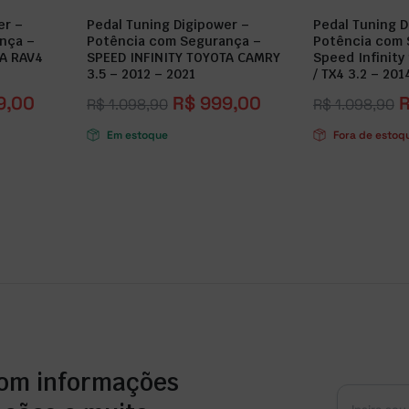
er –
Pedal Tuning Digipower –
Pedal Tuning D
nça –
Potência com Segurança –
Potência com 
TA RAV4
SPEED INFINITY TOYOTA CAMRY
Speed Infinity
3.5 – 2012 – 2021
/ TX4 3.2 – 201
9,00
R$
999,00
R$
1.098,90
R$
1.098,90
Em estoque
Fora de estoq
com informações