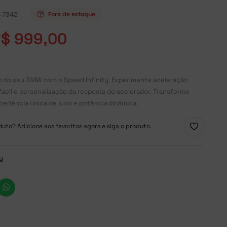
-7342
Fora de estoque
R$
999,00
do seu BMW com o Speed Infinity. Experimente aceleração
fácil e personalização da resposta do acelerador. Transforme
eriência única de luxo e potência dinâmica.
uto? Adicione aos favoritos agora e siga o produto.
ty