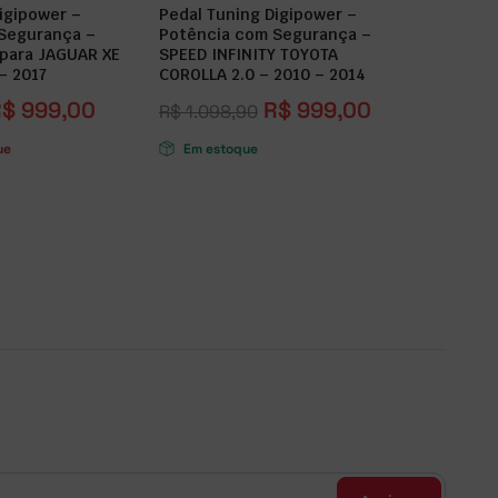
igipower –
Pedal Tuning Digipower –
Segurança –
Potência com Segurança –
 para JAGUAR XE
SPEED INFINITY TOYOTA
– 2017
COROLLA 2.0 – 2010 – 2014
R$
999,00
R$
999,00
R$
1.098,90
ue
Em estoque