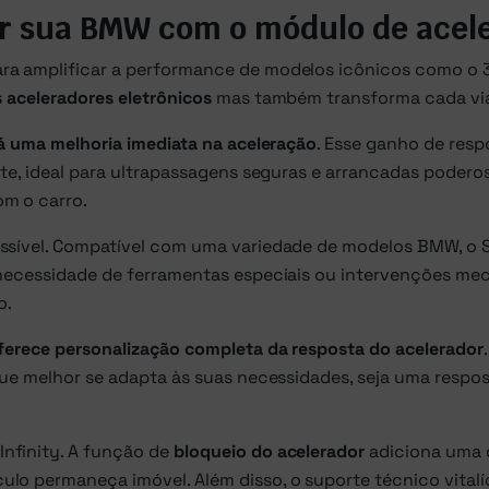
ir sua BMW com o módulo de acele
a amplificar a performance de modelos icônicos como o 32
s aceleradores eletrônicos
mas também transforma cada via
á uma melhoria imediata na aceleração
. Esse ganho de resp
nte, ideal para ultrapassagens seguras e arrancadas podero
m o carro.
ssível. Compatível com uma variedade de modelos BMW, o S
 necessidade de ferramentas especiais ou intervenções me
o.
ferece personalização completa da resposta do acelerador
 que melhor se adapta às suas necessidades, seja uma resp
nfinity. A função de
bloqueio do acelerador
adiciona uma 
lo permaneça imóvel. Além disso, o suporte técnico vitalí