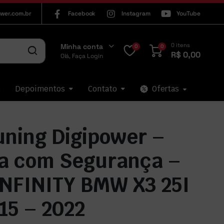
wer.com.br
Facebook
Instagram
YouTube
0 itens
Minha conta
0
0
R$
0,00
Olá, Faça Login
p
Depoimentos
Contato
Ofertas
uning Digipower –
a com Segurança –
NFINITY BMW X3 25I
015 – 2022