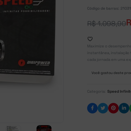
Código de barras:
21031
R$
1.098,90
Maximize o desempenho 
instantânea, instalação 
cada jornada em uma exp
Você gostou deste prod
Categoria:
Speed Infini