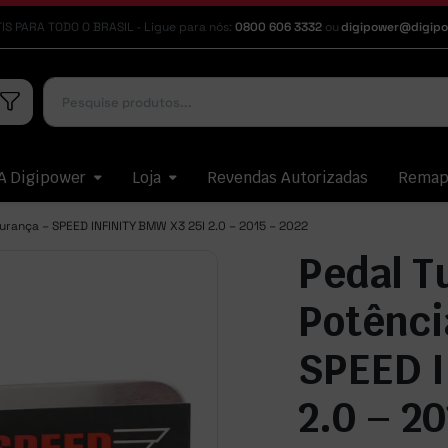
IS PARA TODO O BRASIL - Ligue para nós:
0800 606 3332
ou
digipower@digipo
A Digipower
Loja
Revendas Autorizadas
Rema
urança – SPEED INFINITY BMW X3 25I 2.0 – 2015 – 2022
Pedal T
Potênci
SPEED I
2.0 – 2