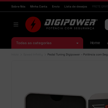
Sobre Nós
Minha Conta
Envio
Lista de desejos
FRETE GRÁT
Todas as categorias
Home
Início
Speed Infinity
Pedal Tuning Digipower – Potência com Seg