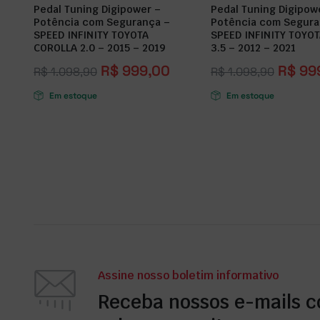
Pedal Tuning Digipower –
Pedal Tuning Digipow
Potência com Segurança –
Potência com Segura
SPEED INFINITY TOYOTA
SPEED INFINITY TOYO
COROLLA 2.0 – 2015 – 2019
3.5 – 2012 – 2021
R$
999,00
R$
99
R$
1.098,90
R$
1.098,90
Em estoque
Em estoque
Assine nosso boletim informativo
Receba nossos e-mails 