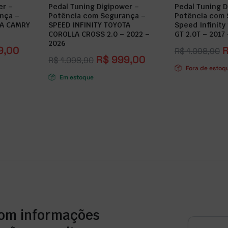
er –
Pedal Tuning Digipower –
Pedal Tuning D
nça –
Potência com Segurança –
Potência com 
TA CAMRY
SPEED INFINITY TOYOTA
Speed Infinity
COROLLA CROSS 2.0 – 2022 –
GT 2.0T – 2017 
2026
9,00
R$
1.098,90
R$
999,00
R$
1.098,90
Fora de estoq
Em estoque
com informações