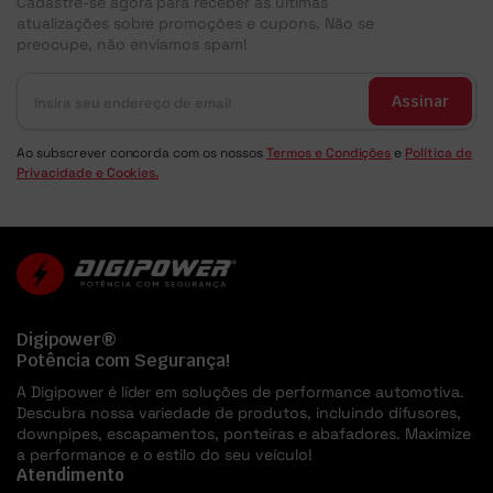
Cadastre-se agora para receber as últimas
atualizações sobre promoções e cupons. Não se
preocupe, não enviamos spam!
Assinar
Ao subscrever concorda com os nossos
Termos e Condições
e
Política de
Privacidade e Cookies.
Digipower®
Potência com Segurança!
A Digipower é líder em soluções de performance automotiva.
Descubra nossa variedade de produtos, incluindo difusores,
downpipes, escapamentos, ponteiras e abafadores. Maximize
a performance e o estilo do seu veículo!
Atendimento