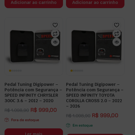
Adicionar ao carrinho
Adicionar ao carrinho
Pedal Tuning Digipower –
Pedal Tuning Digipower –
Potência com Segurança –
Potência com Segurança –
SPEED INFINITY CHRYSLER
SPEED INFINITY TOYOTA
300C 3.6 – 2012 – 2020
COROLLA CROSS 2.0 – 2022
– 2026
R$
999,00
R$
1.098,90
R$
999,00
R$
1.098,90
Fora de estoque
Em estoque
Ler mais