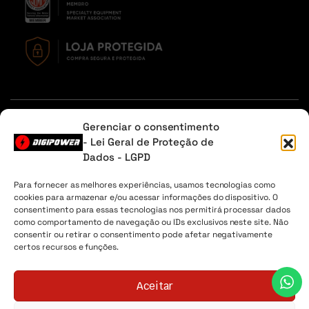
Em caso de dúvidas, entre em contato através do Whatsapp
Gerenciar o consentimento
ou na aba contato.
- Lei Geral de Proteção de
Dados - LGPD
Sobre Nós
Minha Conta
Envio
Lista de desejos
Para fornecer as melhores experiências, usamos tecnologias como
cookies para armazenar e/ou acessar informações do dispositivo. O
Digipower® - 2026 Todos os direitos reservados. CNPJ
consentimento para essas tecnologias nos permitirá processar dados
04.225.147/0001-30
como comportamento de navegação ou IDs exclusivos neste site. Não
consentir ou retirar o consentimento pode afetar negativamente
certos recursos e funções.
Aceitar