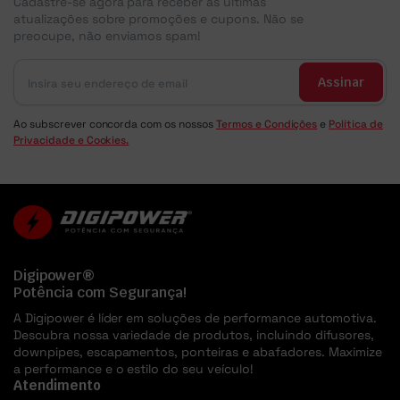
Cadastre-se agora para receber as últimas
atualizações sobre promoções e cupons. Não se
preocupe, não enviamos spam!
Assinar
Ao subscrever concorda com os nossos
Termos e Condições
e
Política de
Privacidade e Cookies.
Digipower®
Potência com Segurança!
A Digipower é líder em soluções de performance automotiva.
Descubra nossa variedade de produtos, incluindo difusores,
downpipes, escapamentos, ponteiras e abafadores. Maximize
a performance e o estilo do seu veículo!
Atendimento