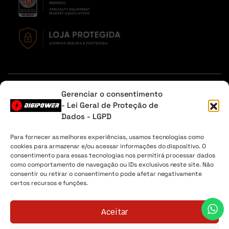
Em caso de dúvidas, entre em contato através do Whatsapp
Gerenciar o consentimento
ou na aba contato.
- Lei Geral de Proteção de
Dados - LGPD
Sobre Nós
Minha Conta
Envio
Lista de desejos
Para fornecer as melhores experiências, usamos tecnologias como
cookies para armazenar e/ou acessar informações do dispositivo. O
Digipower® - 2026 Todos os direitos reservados. CNPJ
consentimento para essas tecnologias nos permitirá processar dados
04.225.147/0001-30
como comportamento de navegação ou IDs exclusivos neste site. Não
consentir ou retirar o consentimento pode afetar negativamente
certos recursos e funções.
Aceitar