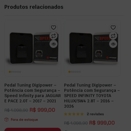
Produtos relacionados
Pedal Tuning Digipower –
Pedal Tuning Digipower –
Potência com Segurança –
Potência com Segurança –
Speed Infinity para JAGUAR
SPEED INFINITY TOYOTA
E PACE 2.0T – 2017 – 2021
HILUX/SW4 2.8T – 2016 –
2026
R$
999,00
R$
1.098,90
Avaliação
2 revisões
5.00
de 5
Fora de estoque
R$
999,00
R$
1.098,90