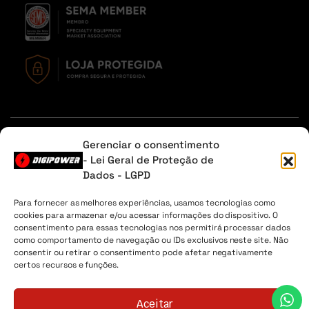
Em caso de dúvidas, entre em contato através do Whatsapp
Gerenciar o consentimento
ou na aba contato.
- Lei Geral de Proteção de
Dados - LGPD
Sobre Nós
Minha Conta
Envio
Lista de desejos
Para fornecer as melhores experiências, usamos tecnologias como
cookies para armazenar e/ou acessar informações do dispositivo. O
Digipower® - 2026 Todos os direitos reservados. CNPJ
consentimento para essas tecnologias nos permitirá processar dados
04.225.147/0001-30
como comportamento de navegação ou IDs exclusivos neste site. Não
consentir ou retirar o consentimento pode afetar negativamente
certos recursos e funções.
Aceitar