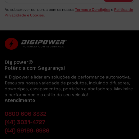
Ao subscrever concorda com os nossos
Termos e Condições
e
Política de
Privacidade e Cookies.
Digipower®
Potência com Segurança!
A Digipower é líder em soluções de performance automotiva.
Descubra nossa variedade de produtos, incluindo difusores,
downpipes, escapamentos, ponteiras e abafadores. Maximize
a performance e o estilo do seu veículo!
Atendimento
0800 606 3332
(44) 3031-4727
(44) 99169-6986