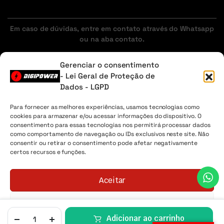
Em caso de dúvidas, entre em contato através do Whatsapp
ou na aba contato.
Gerenciar o consentimento
- Lei Geral de Proteção de
Sobre Nós
Minha Conta
Envio
Lista de desejos
Dados - LGPD
Digipower® - 2026 Todos os direitos reservados. CNPJ
04.225.147/0001-30
Para fornecer as melhores experiências, usamos tecnologias como
cookies para armazenar e/ou acessar informações do dispositivo. O
consentimento para essas tecnologias nos permitirá processar dados
como comportamento de navegação ou IDs exclusivos neste site. Não
consentir ou retirar o consentimento pode afetar negativamente
certos recursos e funções.
Aceitar
Negar
Adicionar ao carrinho
LISTA DE