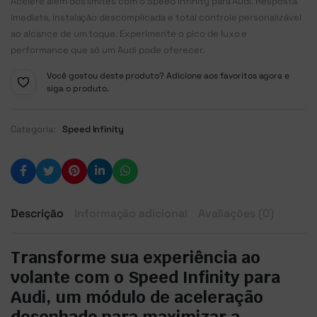
Acelere além dos limites com o Speed Infinity para Audi. Resposta
imediata, instalação descomplicada e total controle personalizável
ao alcance de um toque. Experimente o pico de luxo e
performance que só um Audi pode oferecer.
Você gostou deste produto? Adicione aos favoritos agora e
siga o produto.
Categoria:
Speed Infinity
Descrição
Informação adicional
Avaliações (0)
Transforme sua experiência ao
volante com o Speed Infinity para
Audi, um módulo de aceleração
desenhado para maximizar a