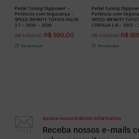
Pedal Tuning Digipower –
Pedal Tuning Digipow
Potência com Segurança –
Potência com Segura
SPEED INFINITY TOYOTA HILUX
SPEED INFINITY TOYO
2.7 – 2016 – 2026
COROLLA 1.8 – 2012 – 
R$
999,00
R$
99
R$
1.098,90
R$
1.098,90
Em estoque
Em estoque
Assine nosso boletim informativo
Receba nossos e-mails 