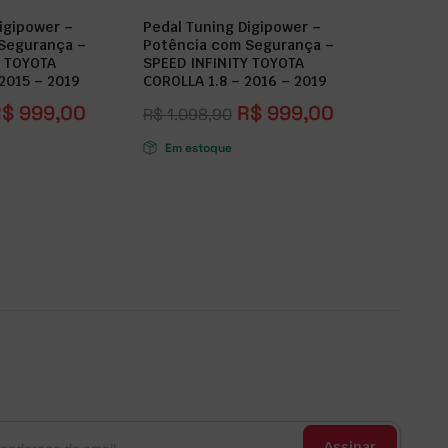
igipower –
Pedal Tuning Digipower –
Segurança –
Potência com Segurança –
Y TOYOTA
SPEED INFINITY TOYOTA
2015 – 2019
COROLLA 1.8 – 2016 – 2019
R$
999,00
R$
999,00
R$
1.098,90
Em estoque
Assinar