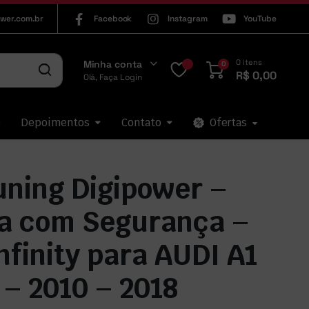
wer.com.br
Facebook
Instagram
YouTube
0 itens
Minha conta
0
R$
0,00
Olá, Faça Login
p
Depoimentos
Contato
Ofertas
uning Digipower –
a com Segurança –
nfinity para AUDI A1
 – 2010 – 2018