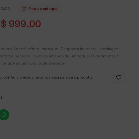
-7426
Fora de estoque
R$
999,00
 com o Speed Infinity para Audi. Resposta imediata, instalação
ontrole personalizável ao alcance de um toque. Experimente o
nce que só um Audi pode oferecer.
uto? Adicione aos favoritos agora e siga o produto.
ty