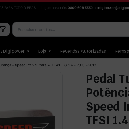
IS PARA TODO O BRASIL - Ligue para nós:
0800 606 3332
ou
digipower@digipo
A Digipower
Loja
Revendas Autorizadas
Rema
rança – Speed Infinity para AUDI A1 TFSI 1.4 – 2010 – 2018
Pedal T
Potênci
Speed I
TFSI 1.4