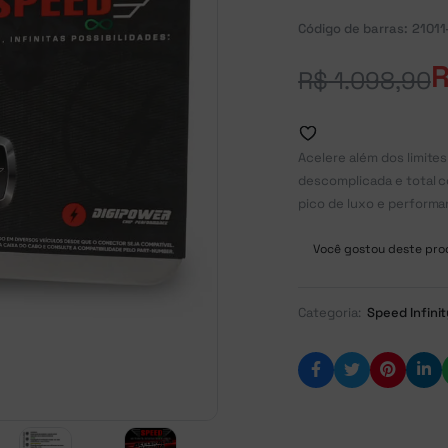
Código de barras:
21011
R$
1.098,90
Acelere além dos limites
descomplicada e total c
pico de luxo e performa
Você gostou deste prod
Categoria:
Speed Infini