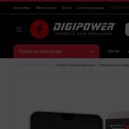
Sobre Nós
Minha Conta
Envio
Lista de desejos
FRETE GRÁT
Todas as categorias
Home
Início
Speed Infinity
Pedal Tuning Digipower – Potência com Segu