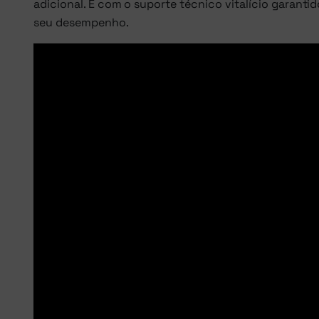
adicional. E com o suporte técnico vitalício garant
seu desempenho.