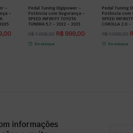
er –
Pedal Tuning Digipower –
Pedal Tuning D
nça –
Potência com Segurança –
Potência com 
TA
SPEED INFINITY TOYOTA
SPEED INFINIT
2015
TUNDRA 5.7 – 2012 – 2021
COROLLA 2.0 – 
9,00
R$
999,00
R$
1.098,90
R$
1.098,90
Em estoque
Em estoque
com informações