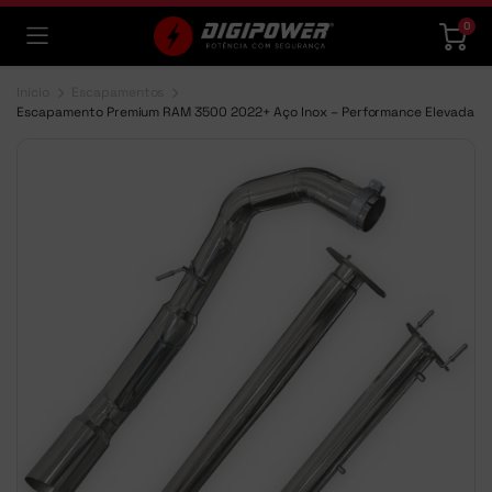
0
Início
Escapamentos
Escapamento Premium RAM 3500 2022+ Aço Inox – Performance Elevada