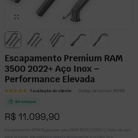
Escapamento Premium RAM
3500 2022+ Aço Inox –
Performance Elevada
Avaliado
1
1
avaliação do cliente
Código de barras:
30189
como
5.00
de 5, com
Em estoque
baseado
em
R$
11.099,90
avaliação
de cliente
Escapamento DPW Digipower para RAM 3500 (2022+). Feito de aço
inox durável, ele melhora significativamente a potência e