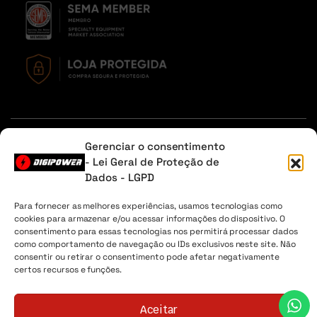
Em caso de dúvidas, entre em contato através do Whatsapp
Gerenciar o consentimento
ou na aba contato.
- Lei Geral de Proteção de
Dados - LGPD
Sobre Nós
Minha Conta
Envio
Lista de desejos
Para fornecer as melhores experiências, usamos tecnologias como
cookies para armazenar e/ou acessar informações do dispositivo. O
Digipower® - 2026 Todos os direitos reservados. CNPJ
consentimento para essas tecnologias nos permitirá processar dados
04.225.147/0001-30
como comportamento de navegação ou IDs exclusivos neste site. Não
consentir ou retirar o consentimento pode afetar negativamente
certos recursos e funções.
Aceitar