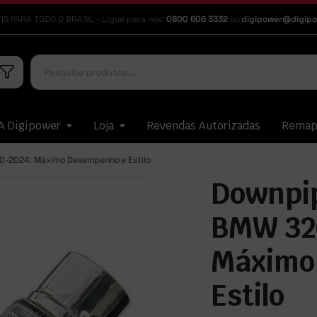
IS PARA TODO O BRASIL - Ligue para nós:
0800 606 3332
ou
digipower@digipo
A Digipower
Loja
Revendas Autorizadas
Rema
20-2024: Máximo Desempenho e Estilo
Downpip
BMW 320
Máximo
Estilo