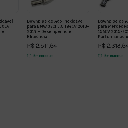
idável
Downpipe de Aço Inoxidável
Downpipe de A
320CV
para BMW 320i 2.0 184CV 2013-
para Mercedes
 e
2019 – Desempenho e
156CV 2015-20
Eficiência
Performance e 
R$
2.511,64
R$
2.313,6
Em estoque
Em estoque