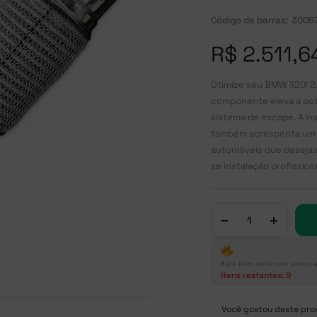
Código de barras:
3005
R$
2.511,6
Otimize seu BMW 320i 2
componente eleva a potê
sistema de escape. A in
também acrescenta um vi
automóveis que desejam
se instalação profissiona
Este item está com pouco 
Itens restantes: 9
Você gostou deste prod