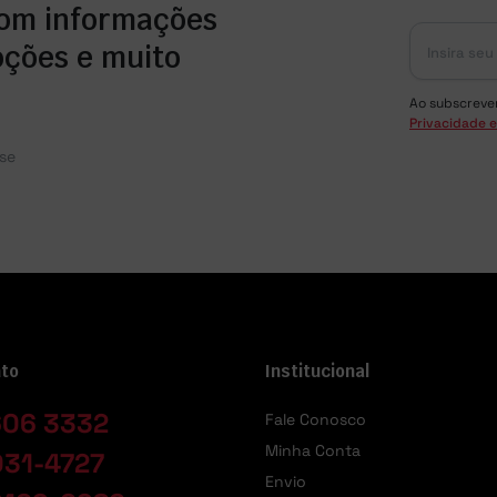
com informações
oções e muito
Ao subscreve
Privacidade e
se
to
Institucional
606 3332
Fale Conosco
Minha Conta
031-4727
Envio