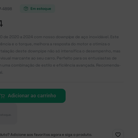
7-4898
Em estoque
4
.0 de 2020 a 2024 com nosso downpipe de aço inoxidável. Este
ncia e o torque, melhora a resposta do motor e otimiza o
stalação deste downpipe não só intensifica o desempenho, mas
sual marcante ao seu carro. Perfeito para os entusiastas de
 uma combinação de estilo e eficiência avançada. Recomenda-
l.
Adicionar ao carrinho
estoque.
uto? Adicione aos favoritos agora e siga o produto.