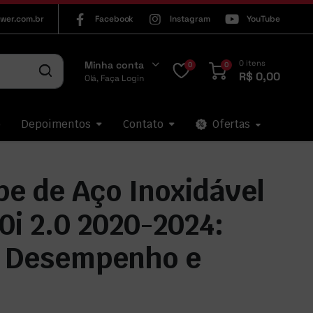
wer.com.br
Facebook
Instagram
YouTube
0 itens
Minha conta
0
0
R$
0,00
Olá, Faça Login
p
Depoimentos
Contato
Ofertas
e de Aço Inoxidável
i 2.0 2020-2024:
 Desempenho e