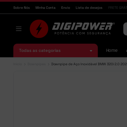
Sobre Nós
Minha Conta
Envio
Lista de desejos
FRETE GRÁT
Todas as categorias
Home
Início
Downpipes
Downpipe de Aço Inoxidável BMW 320i 2.0 20