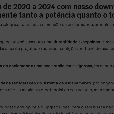
.0 de 2020 a 2024 com nosso dow
ente tanto a potência quanto o t
 desbloquear uma nova dimensão de performance, combina
ownpipe não só assegura uma
durabilidade excepcional e resi
dosamente projetado reduz as restrições no fluxo de esca
a do acelerador e uma aceleração mais vigorosa
, tornando
uda na refrigeração do sistema de escapamento
, prolongan
oria não só maximiza o potencial do seu veículo, mas tam
nte, nosso downpipe é o upgrade ideal para quem busca n
 na estrada
. A instalação profissional é recomendada para g