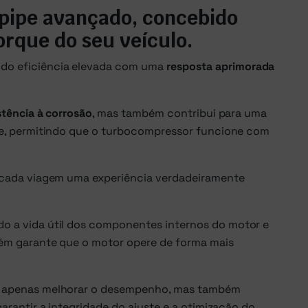
npipe avançado, concebido
orque do seu veículo.
ndo eficiência elevada com uma
resposta aprimorada
stência à corrosão
, mas também contribui para uma
pe, permitindo que o turbocompressor funcione com
 cada viagem uma experiência verdadeiramente
do a vida útil dos componentes internos do motor e
bém garante que o motor opere de forma mais
ão apenas melhorar o desempenho, mas também
arantir a integridade do ajuste e a otimização do