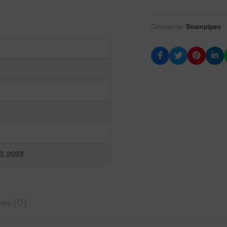
Categoria:
Downpipes
m
2, 2023
es (0)