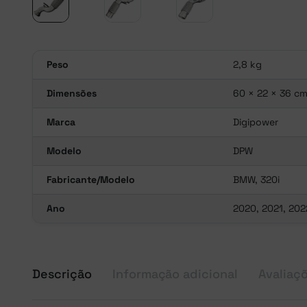
Peso
2,8 kg
Dimensões
60 × 22 × 36 c
Marca
Digipower
Modelo
DPW
Fabricante/Modelo
BMW, 320i
Ano
2020, 2021, 202
Descrição
Informação adicional
Avaliaçõ