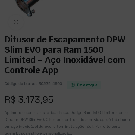
Difusor de Escapamento DPW
Slim EVO para Ram 1500
Limited – Aço Inoxidável com
Controle App
Código de barras:
30225-4600
Em estoque
R$
3.173,95
Aprimore o som e a estética da sua Dodge Ram 1500 Limited com o
Difusor DPW Slim EVO. Oferece controle de som via app, é fabricado
em aço inoxidável durável e tem instalação fácil. Perfeito para
quem busca estilo e personalização.