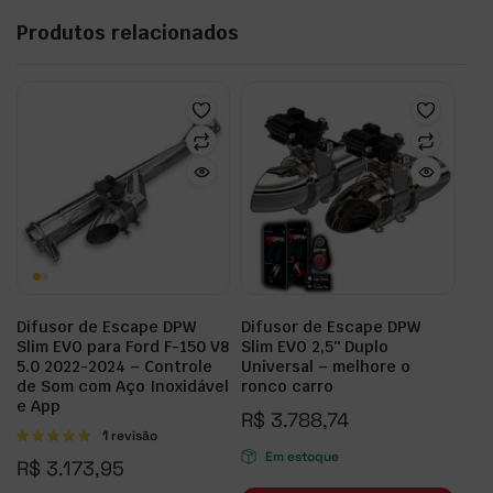
Produtos relacionados
Difusor de Escape DPW
Difusor de Escape DPW
Slim EVO para Ford F-150 V8
Slim EVO 2,5″ Duplo
5.0 2022-2024 – Controle
Universal – melhore o
de Som com Aço Inoxidável
ronco carro
e App
R$
3.788,74
Avaliação
1 revisão
5.00
de 5
Em estoque
R$
3.173,95