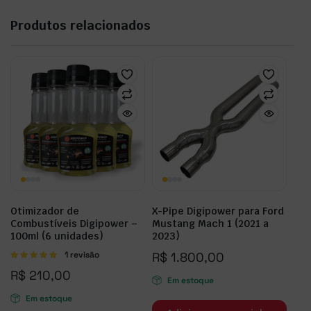
Produtos relacionados
Otimizador de
X-Pipe Digipower para Ford
Combustíveis Digipower –
Mustang Mach 1 (2021 a
100ml (6 unidades)
2023)
Avaliação
1 revisão
R$
1.800,00
5.00
de 5
R$
210,00
Em estoque
Em estoque