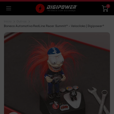
0
Início
Outros
Boneco Automotivo RedLine Racer Summit® – Velociloko | Digipower®