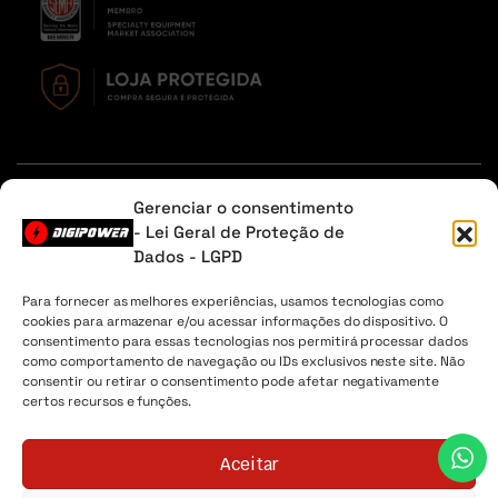
Em caso de dúvidas, entre em contato através do Whatsapp
Gerenciar o consentimento
ou na aba contato.
- Lei Geral de Proteção de
Dados - LGPD
Sobre Nós
Minha Conta
Envio
Lista de desejos
Para fornecer as melhores experiências, usamos tecnologias como
cookies para armazenar e/ou acessar informações do dispositivo. O
Digipower® - 2026 Todos os direitos reservados. CNPJ
consentimento para essas tecnologias nos permitirá processar dados
04.225.147/0001-30
como comportamento de navegação ou IDs exclusivos neste site. Não
consentir ou retirar o consentimento pode afetar negativamente
certos recursos e funções.
Aceitar