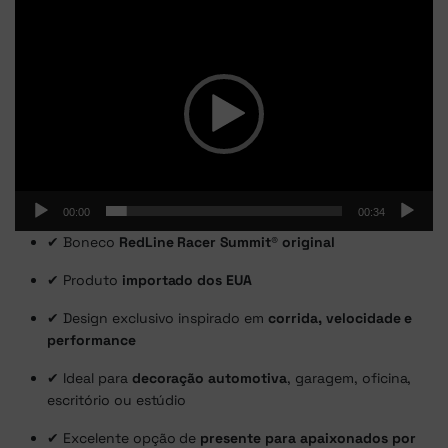
Tocador
de
vídeo
00:00
00:34
✔ Boneco
RedLine Racer Summit® original
✔ Produto
importado dos EUA
✔ Design exclusivo inspirado em
corrida, velocidade e
performance
✔ Ideal para
decoração automotiva
, garagem, oficina,
escritório ou estúdio
✔ Excelente opção de
presente para apaixonados por